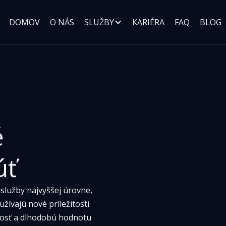
DOMOV
O NÁS
SLUŽBY
KARIÉRA
FAQ
BLOG
 
úť
služby najvyššej úrovne,
žívajú nové príležitosti
znosť a dlhodobú hodnotu