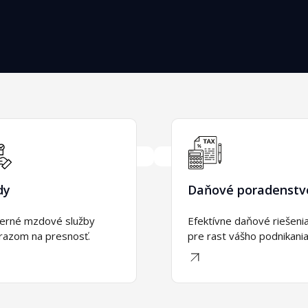
dy
Daňové poradenstv
rné mzdové služby 
Efektívne daňové riešenia
razom na presnosť.
pre rast vášho podnikania