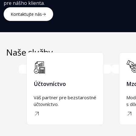
pre nášho klienta.
Kontaktujte nás
Naše služby
Účtovníctvo
Mz
Váš partner pre bezstarostné 
Mode
účtovníctvo.
s dô