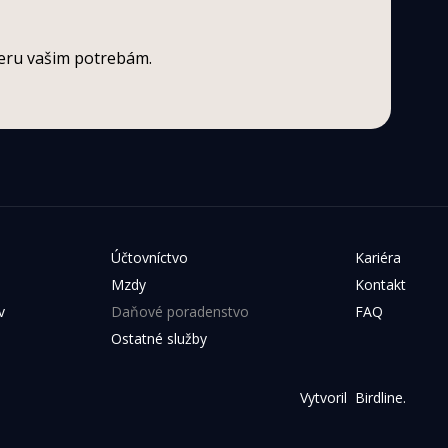
mieru vašim potrebám.
Účtovníctvo
Kariéra
Mzdy
Kontakt
v
Daňové poradenstvo
FAQ
Ostatné služby
Vytvoril  
Birdline.