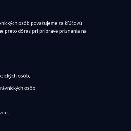
vnických osôb považujeme za kľúčovú 
 preto dôraz pri príprave priznania na 
yzických osôb,
právnických osôb,
vou,