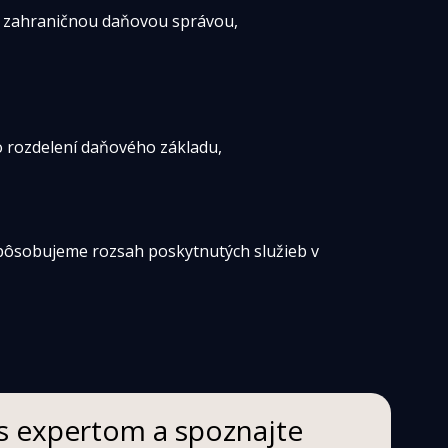
o zahraničnou daňovou správou,
 rozdelení daňového základu,
spôsobujeme rozsah poskytnutých služieb v 
 s expertom a spoznajte 