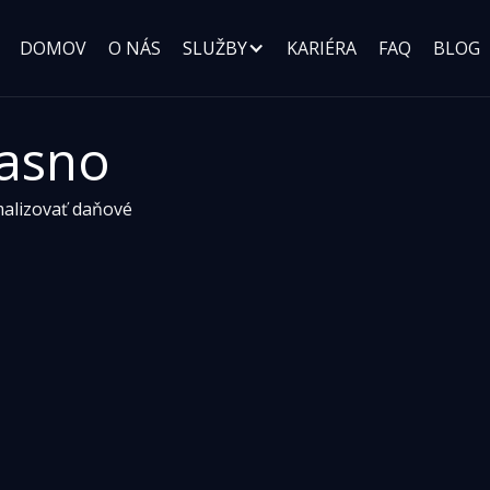
DOMOV
O NÁS
SLUŽBY
KARIÉRA
FAQ
BLOG
asno 
alizovať daňové